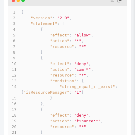
{
"version"
:
"2.0"
,
"statement"
:
[
{
"effect"
:
"allow"
,
"action"
:
"*"
,
"resource"
:
"*"
}
,
{
"effect"
:
"deny"
,
"action"
:
"cam:*"
,
"resource"
:
"*"
,
"condition"
:
{
"string_equal_if_exist"
:
{
"isResourceManager"
:
"1"
}
}
}
,
{
"effect"
:
"deny"
,
"action"
:
"finance:*"
,
"resource"
:
"*"
}