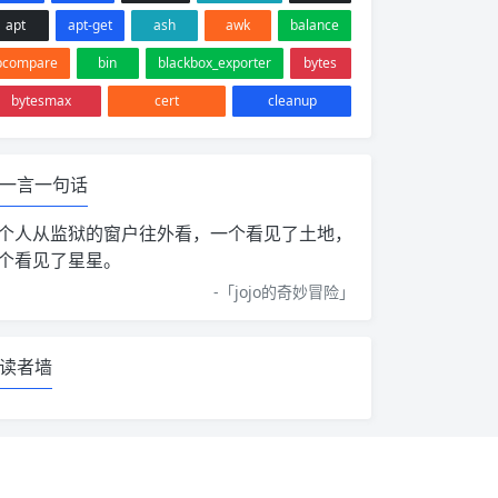
apt
apt-get
ash
awk
balance
bcompare
bin
blackbox_exporter
bytes
bytesmax
cert
cleanup
一言一句话
个人从监狱的窗户往外看，一个看见了土地，
个看见了星星。
-「
jojo的奇妙冒险
」
读者墙