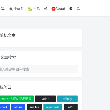
计算
🔌 中间件
🏡 生活
AI
☎️About
随机文章
文章搜索
标签云
acme.sh为网站签发证书
addr
affinity
albert
alpine
ansible
apacheds
APP