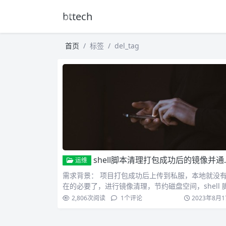
bttech
首页
标签
del_tag
shell脚本清理打包成功后的镜像并通过以下命令释放磁盘空间
运维
需求背景： 项目打包成功后上传到私服，本地就没
在的必要了，进行镜像清理，节约磁盘空间，shell 
本如下…
2,806
次阅读
1
个评论
2023年8月1