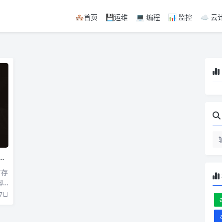
🏘首页
💾运维
💻 编程
📊 监控
☁️ 云
有存
脚
7日