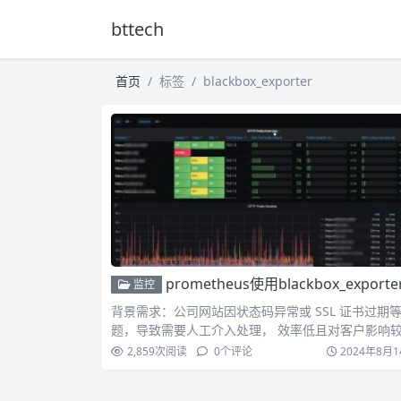
bttech
首页
标签
blackbox_exporter
prometheus使用blackbox_exporter监控网站状态并实现报
监控
背景需求：公司网站因状态码异常或 SSL 证书过期
题，导致需要人工介入处理， 效率低且对客户影响
大。因此…
2,859
次阅读
0
个评论
2024年8月1