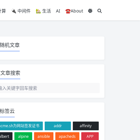
计算
🔌 中间件
🏡 生活
AI
☎️About
随机文章
文章搜索
标签云
acme.sh为网站签发证书
addr
affinity
albert
alpine
ansible
apacheds
APP