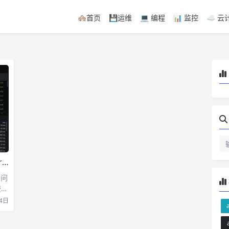
🏘首页
💾运维
💻 编程
📊 监控
☁️ 云
警
等问
较
4日