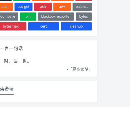
apt
apt-get
ash
awk
balance
bcompare
bin
blackbox_exporter
bytes
bytesmax
cert
cleanup
一言一句话
一时，误一世。
-「
夏夜银梦
」
读者墙