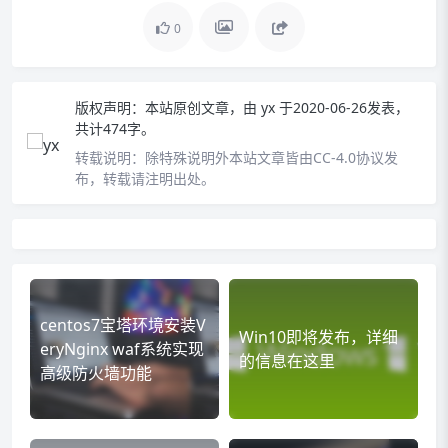
0
版权声明：
本站原创文章，由
yx
于2020-06-26发表，
共计474字。
转载说明：
除特殊说明外本站文章皆由CC-4.0协议发
布，转载请注明出处。
centos7宝塔环境安装V
Win10即将发布，详细
eryNginx waf系统实现
的信息在这里
高级防火墙功能