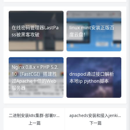
在线密码管理器LastPa
linux mint安装正版百
ss被黑客攻破
度云盘！
Nginx 0.8.x + PHP 5.2.
10（FastCGI）搭建胜
dnspod通过接口解析
过Apache十倍的Web
本地ip python脚本
服务器
二进制安装k8s集群-部署traefik(十三)
apacheds安装和接入jenkins方式
上一篇
下一篇