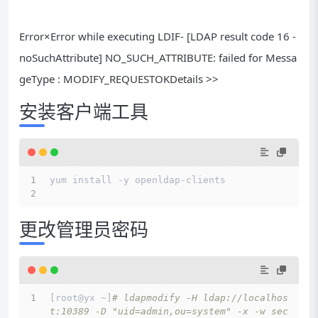
Error×Error while executing LDIF- [LDAP result code 16 -
noSuchAttribute] NO_SUCH_ATTRIBUTE: failed for Messa
geType : MODIFY_REQUESTOKDetails >>
安装客户端工具
yum install -y openldap-clients
更改管理员密码
[root@yx ~]
# ldapmodify -H ldap://localhos
t:10389 -D "uid=admin,ou=system" -x -w sec