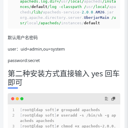
apacheds.log.dir=/
usr
/local/
apacheds
/insta
nces/
default
/log -classpath /
usr
/local/
apa
cheds
/lib/
apacheds
-
service
-
2.0
.
0
.
AM26
.jar 
org.apache.directory.server.
UberjarMain
/u
sr/
local
/apacheds/
instances
/
default
默认用户名密码
user：uid=admin,ou=system
password:secret
第二种安装方式直接输入 yes 回车
即可
[
root@ldap soft
]
# groupadd apacheds
[
root@ldap soft
]
# useradd -s /bin/sh -g ap
acheds apacheds
[
root@ldap soft
]
# chmod +x apacheds-2.0.0.