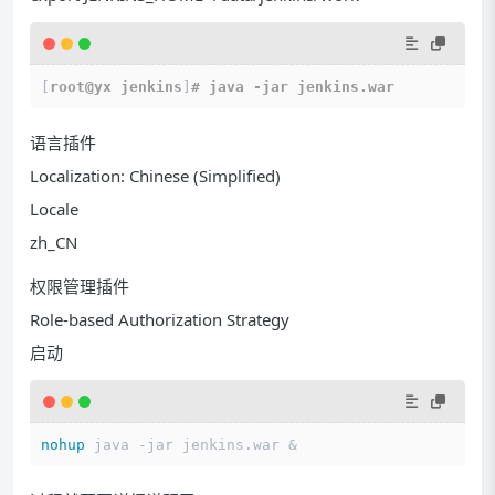
[
root@yx jenkins
]
# java -jar jenkins.war
语言插件
Localization: Chinese (Simplified)
Locale
zh_CN
权限管理插件
Role-based Authorization Strategy
启动
nohup