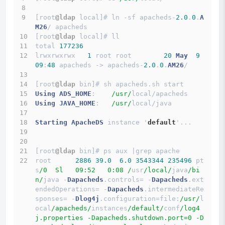
[root
@ldap
 local]# ln 
-
sf apacheds
-
2.0
.
0
.
A
M26
/
 apacheds
[root
@ldap
 local]# ll
total 
177236
lrwxrwxrwx   
1
 root root        
20
May
9
09
:
48
 apacheds -> apacheds
-
2.0
.
0
.
AM26
/
[root
@ldap
 bin]# sh apacheds.sh start
Using
ADS_HOME
:    
/usr/
local
/
apacheds
Using
JAVA_HOME
:   
/usr/
local
/
java
Starting
ApacheDS
 instance '
default
'
...
[root
@ldap
 bin]# ps aux 
|
grep apache 
root      
2886
39.0
6.0
3543344
235496
 pt
s
/0  Sl   09:52   0:08 /
usr
/local/
java
/bi
n/
java 
-
Dapacheds
.controls
=
-
Dapacheds
.ext
endedOperations
=
-
Dapacheds
.intermediateRe
sponses
=
-
Dlog4j
.configuration
=
file:
/usr/
l
ocal
/apacheds/
instances
/default/
conf
/log4
j.properties -Dapacheds.shutdown.port=0 -D