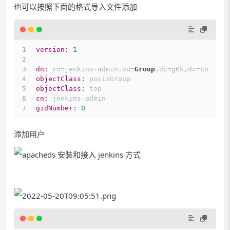
也可以按照下面的格式导入文件添加
version:
1
dn:
 cn=jenkins-admin,ou=
Group
,dc=g6k,dc=cn
objectClass:
 posixGroup
objectClass:
 top
cn:
 jenkins-admin
gidNumber:
0
添加用户