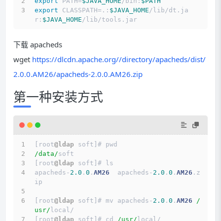
export
 PATH=
$JAVA_HOME
/bin:
$PATH
export
 CLASSPATH=.:
$JAVA_HOME
/lib/dt.ja
r:
$JAVA_HOME
/lib/tools.jar
下载 apacheds
wget
https://dlcdn.apache.org//directory/apacheds/dist/
2.0.0.AM26/apacheds-2.0.0.AM26.zip
第一种安装方式
[root
@ldap
 soft]# pwd
/data/
soft
[root
@ldap
 soft]# ls
apacheds
-
2.0
.
0
.
AM26
  apacheds
-
2.0
.
0
.
AM26
.z
ip
[root
@ldap
 soft]# mv apacheds
-
2.0
.
0
.
AM26
/
usr/
local
/
[root
@ldap
 soft]# cd 
/usr/
local
/