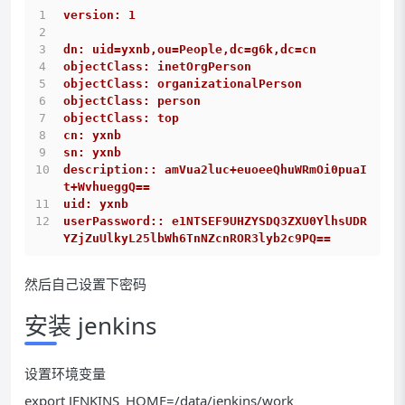
version: 1
dn: uid=yxnb,ou=People,dc=g6k,dc=cn
objectClass: inetOrgPerson
objectClass: organizationalPerson
objectClass: person
objectClass: top
cn: yxnb
sn: yxnb
description:: amVua2luc+euoeeQhuWRmOi0puaI
t+WvhueggQ==
uid: yxnb
userPassword:: e1NTSEF9UHZYSDQ3ZXU0YlhsUDR
YZjZuUlkyL25lbWh6TnNZcnROR3lyb2c9PQ==
然后自己设置下密码
安装 jenkins
设置环境变量
export JENKINS_HOME=/data/jenkins/work