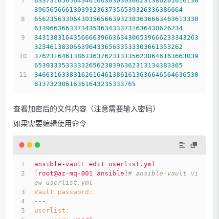
633731656564346166303030306231386261616130
39656566613039323637356539326336386664
656235633064303565663932383636663463613330
61396636633734353634333731636430626234
343138316435666639663634306539666233343263
32346138306639643365633533303661353262
376231646138613637623131356238646163663039
65393335333332656238396362313134383365
346631633831626164613861613636646564636530
61373230616361643235333765
查看加密后的文件内容（注意需要输入密码）
如果需要编辑使用命令
ansible-vault
edit
userlist.yml
[
root@az-mq-001
ansible
]
# ansible-vault vi
ew userlist.yml
Vault password:
---
userlist: