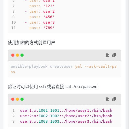
-
user:
user1
pass:
'123'
-
user:
user2
pass:
'456'
-
user:
user3
pass:
'789'
使用加密的方式创建用户
ansible-playbook createuser
.yml
--ask-vault-pa
ss
验证时可以使用 ssh 或者直接 cat ./etc/passwd
user1:
x:
1001
:
1001
:
:/home/user1
:/bin/bash
user2:
x:
1002
:
1002
:
:/home/user2
:/bin/bash
user3:
x:
1003
:
1003
:
:/home/user3
:/bin/bash