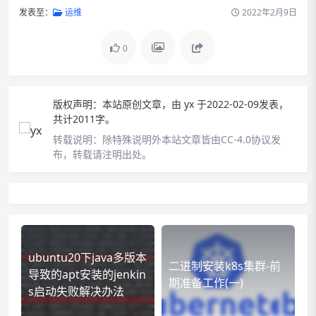
发表至：
运维
2022年2月9日
0
版权声明：
本站原创文章，由
yx
于2022-02-09发表，
共计2011字。
转载说明：
除特殊说明外本站文章皆由CC-4.0协议发
布，转载请注明出处。
ubuntu20下java多版本
二进制安装k8s集群-前
导致的apt安装的jenkin
期准备工作(一)
s启动失败解决办法