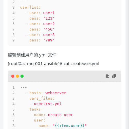
---
userlist:
-
user:
user1
pass:
'123'
-
user:
user2
pass:
'456'
-
user:
user3
pass:
'789'
编辑创建用户的.yml 文件
[root@az-mq-001 ansible]# cat createuser.yml
---
-
hosts:
webserver
vars_files:
-
userlist.yml
tasks:
-
name:
create
user
user:
name:
"
{{item.user}}
"