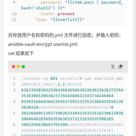
password:
"
{{item.pass | password_
hash('sha512') }}
"
state:
present
loop:
"
{{userlist}}
"
对存放用户名和密码的.yml 文件进行加密，并输入密码：
ansible-vault encrypt userlist.yml
cat 结果如下
[root@az-mq-
001
 ansible]
# cat userlist.yml 
$ANSIBLE_VAULT;
1.1
;AES256
626234383932336436636566303263623636373764
35363965306362373564366632343738346464
633931666436623435373931323531386432656134
3638320
a39303562643233626637636631313
0
383266666139373962633364316331616230613938
39646462656562636362373131633335396265
3962336630643765390
a3036313961653133326461
35636638646336303463633561616331376161