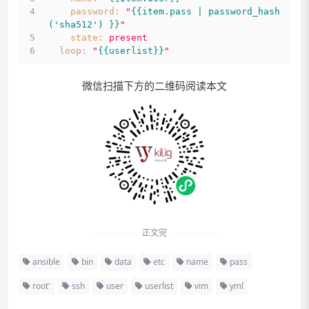
password:
"
{{item.pass | password_hash
('sha512') }}
"
state:
present
loop:
"
{{userlist}}
"
微信扫描下方的二维码阅读本文
正文完
ansible
bin
data
etc
name
pass
root'
ssh
user
userlist
vim
yml