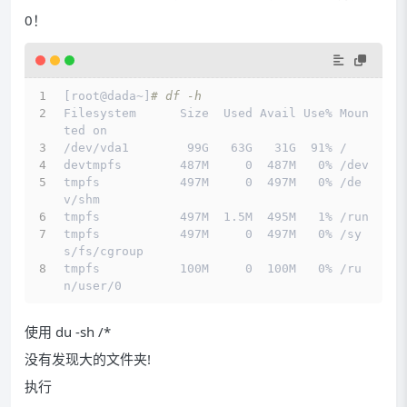
0！
[root@dada~]
# df -h
Filesystem      Size  Used Avail Use% Moun
ted on
/dev/vda1        99G   63G   31G  91% /
devtmpfs        487M     0  487M   0% /dev
tmpfs           497M     0  497M   0% /de
v/shm
tmpfs           497M  1.5M  495M   1% /run
tmpfs           497M     0  497M   0% /sy
s/fs/cgroup
tmpfs           100M     0  100M   0% /ru
n/user/0
使用 du -sh /*
没有发现大的文件夹!
执行