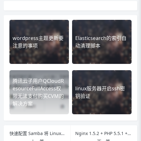
wordpress主题更新要
Elasticsearch的索引自
注意的事项
动清理脚本
腾讯云子用户QCloudR
esourceFullAccess权
linux服务器开启ssh密
限无法支付购买CVM的
钥验证
解决方案
快速配置 Samba 将 Linux 目录映射为 Windows 驱动器，用于跨平台编程
Nginx 1.5.2 + PHP 5.5.1 + MySQL 5.6.10 在 CentOS 下的编译安装