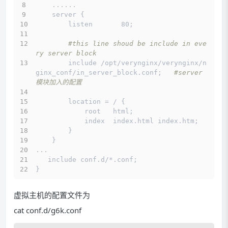
    ......
    server {
        listen       80;
#this line shoud be include in eve
ry server block
        include /opt/verynginx/verynginx/n
ginx_conf/in_server_block.conf;   
#server 
模块加入的配置
        location = / {
            root   html;
            index  index.html index.htm;
        }
    }
...
   include conf.d/*.conf;
}
虚拟主机的配置文件为
cat conf.d/g6k.conf