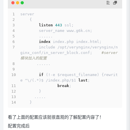
server
    {   
listen
443
 ssl;
        server_name www.g6k.cn;
        ......
index
 index.php index.html;
        include /opt/verynginx/verynginx/n
ginx_conf/in_server_block.conf;    
#server 
模块加入的配置
       ......
if
 (!-e $request_filename) {rewrit
e ^\/(.*)$ /index.php/$1 
last
;
break
;
        }
      .....
    }
看了上面的配置应该就很直观的了解配置内容了！
配置完成后