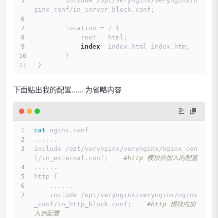
        include /opt/verynginx/verynginx/n
ginx_conf/in_server_block.conf;
        location = / {
            root   html;
index
  index.html index.htm;
        }
 }
下面贴出我的配置...... 为省略内容
cat
 nginx.conf
......
include /opt/verynginx/verynginx/nginx_con
f/in_external.conf;    
#http 模块外加入的配置
......
http {
    ......
    include /opt/verynginx/verynginx/nginx
_conf/in_http_block.conf;    
#http 模块内加
入到配置