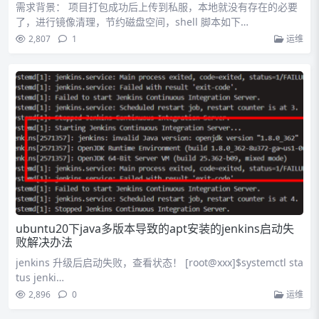
需求背景： 项目打包成功后上传到私服，本地就没有存在的必要
了，进行镜像清理，节约磁盘空间，shell 脚本如下…
2,807
1
运维
ubuntu20下java多版本导致的apt安装的jenkins启动失
败解决办法
jenkins 升级后启动失败，查看状态！ [root@xxx]$systemctl sta
tus jenki…
2,896
0
运维