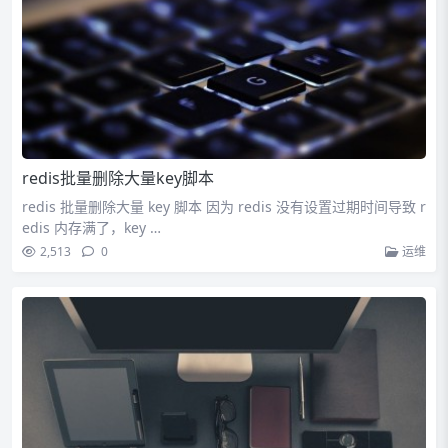
redis批量删除大量key脚本
redis 批量删除大量 key 脚本 因为 redis 没有设置过期时间导致 r
edis 内存满了，key …
2,513
0
运维