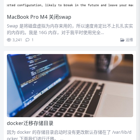
MacBook Pro M4 关闭swap
Swap 是将磁盘虚拟为内存来用的，所以速度肯定比不上扎扎实实
的内存的。我是 16G 内存，对于我平时使用完全…
3,241
1
运维
docker迁移存储目录
因为 docker 的存储目录启动时没有更改默认存储在了 /var/lib/d
ocker 下面我们进行迁移。 …