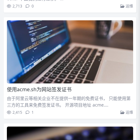
2,713
0
运维
使用acme.sh为网站签发证书
由于阿里云等相关企业不在提供一年期的免费证书， 只能使用第
三方的工具来免费签发证书。 开源项目地址 acme….
2,415
1
运维