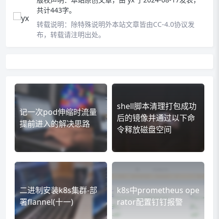
共计443字。
转载说明：
除特殊说明外本站文章皆由CC-4.0协议发
布，转载请注明出处。
shell脚本清理打包成功
记一次pod伸缩时流量
后的镜像并通过以下命
提前进入的解决思路
令释放磁盘空间
二进制安装k8s集群-部
k8s中prometheus ope
署flannel(十一)
rator配置钉钉报警