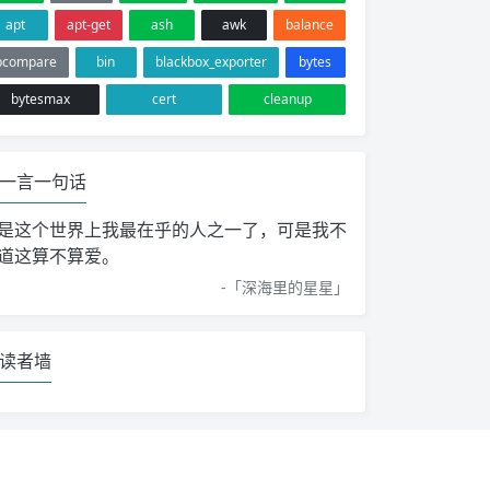
apt
apt-get
ash
awk
balance
bcompare
bin
blackbox_exporter
bytes
bytesmax
cert
cleanup
一言一句话
是这个世界上我最在乎的人之一了，可是我不
道这算不算爱。
-「
深海里的星星
」
读者墙