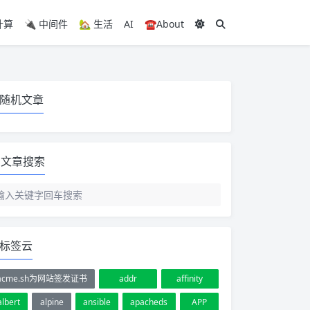
计算
🔌 中间件
🏡 生活
AI
☎️About
随机文章
文章搜索
标签云
acme.sh为网站签发证书
addr
affinity
albert
alpine
ansible
apacheds
APP