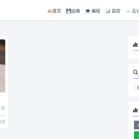
🏘首页
💾运维
💻 编程
📊 监控
☁️ 云
 只
 a
2日