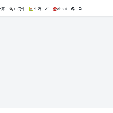
计算
🔌 中间件
🏡 生活
AI
☎️About