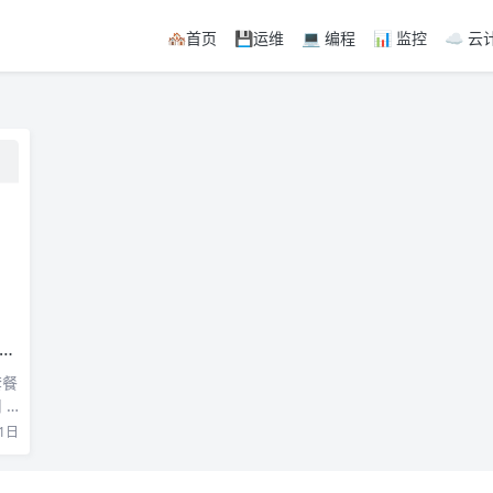
🏘首页
💾运维
💻 编程
📊 监控
☁️ 云
套餐
 p
1日