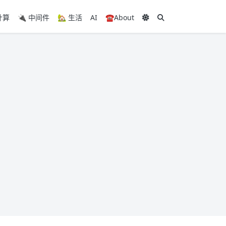
计算
🔌 中间件
🏡 生活
AI
☎️About