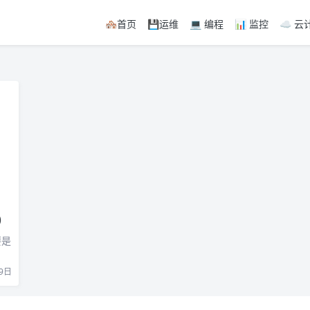
🏘首页
💾运维
💻 编程
📊 监控
☁️ 云
)
要是
9日