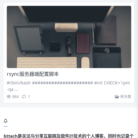
rsync服务器端配置脚本
#!/bin/bash ###################### #int CHECK=`rpm
-qa …
884
1
未分类
bttech是关注与分享互联网及软件IT技术的个人博客，同时也记录个