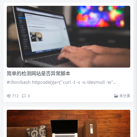
简单的检测网站是否异常脚本
#!/bin/bash httpcode(){a=(“`curl -I -s -o /dev/null -w”…
712
0
未分类