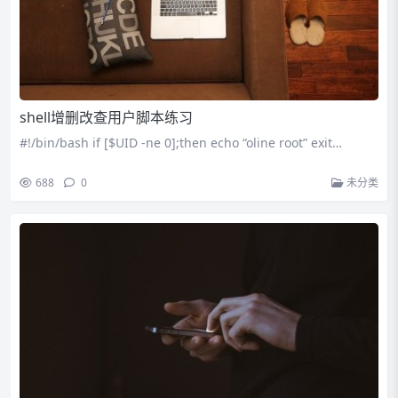
shell增删改查用户脚本练习
#!/bin/bash if [$UID -ne 0];then echo “oline root” exit…
688
0
未分类