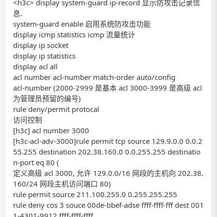
<h3c> display system-guard ip-record 显示防攻击记录信
息.
system-guard enable 启用系统防攻击功能
display icmp statistics icmp 流量统计
display ip socket
display ip statistics
display acl all
acl number acl-number match-order auto/config
acl-number (2000-2999 是基本 acl 3000-3999 是高级 acl
为管理员预留的编号)
rule deny/permit protocal
访问控制
[h3c] acl number 3000
[h3c-acl-adv-3000]rule permit tcp source 129.9.0.0 0.0.2
55.255 destination 202.38.160.0 0.0.255.255 destinatio
n-port eq 80 (
定义高级 acl 3000, 允许 129.0.0/16 网段的主机向 202.38.
160/24 网段主机访问端口 80)
rule permit source 211.100.255.0 0.255.255.255
rule deny cos 3 souce 00de-bbef-adse ffff-ffff-fff dest 001
1-4301-9912 ffff-ffff-ffff