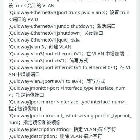
设 trunk 允许的 VLAN
[Quidway-Ethernet0/3]port trunk pvid vlan 3；设置 trun
k 端口的 PVID
[Quidway-Ethernet0/1]undo shutdown；激活端口
[Quidway-Ethernet0/1]shutdown；关闭端口
[Quidway-Ethernet0/1]quit；返回
[Quidway]vlan 3；创建 VLAN
[Quidway-vlan3]port ethernet 0/1；在 VLAN 中增加端口
[Quidway-vlan3]port e0/1；简写方式
[Quidway-vlan3]port ethernet 0/1 to ethernet 0/4；在 VL
AN 中增加端口
[Quidway-vlan3]port e0/1 to e0/4；简写方式
[Quidway]monitor-port <interface_type interface_num
>；指定镜像端口
[Quidway]port mirror <interface_type interface_num>；
指定被镜像端口
[Quidway]port mirror int_list observing-port int_type int_
num；指定镜像和被镜像
[Quidway]description string；指定 VLAN 描述字符
[Quidway]description；删除 VLAN 描述字符