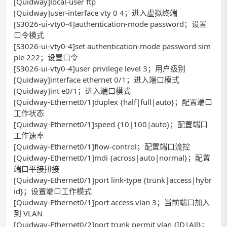
[Quidway]local-user ftp
[Quidway]user-interface vty 0 4；进入虚拟终端
[S3026-ui-vty0-4]authentication-mode password；设置
口令模式
[S3026-ui-vty0-4]set authentication-mode password sim
ple 222；设置口令
[S3026-ui-vty0-4]user privilege level 3；用户级别
[Quidway]interface ethernet 0/1；进入端口模式
[Quidway]int e0/1；进入端口模式
[Quidway-Ethernet0/1]duplex {half|full|auto}；配置端口
工作状态
[Quidway-Ethernet0/1]speed {10|100|auto}；配置端口
工作速率
[Quidway-Ethernet0/1]flow-control；配置端口流控
[Quidway-Ethernet0/1]mdi {across|auto|normal}；配置
端口平接扭接
[Quidway-Ethernet0/1]port link-type {trunk|access|hybr
id}；设置端口工作模式
[Quidway-Ethernet0/1]port access vlan 3；当前端口加入
到 VLAN
[Quidway-Ethernet0/2]port trunk permit vlan {ID|All}；