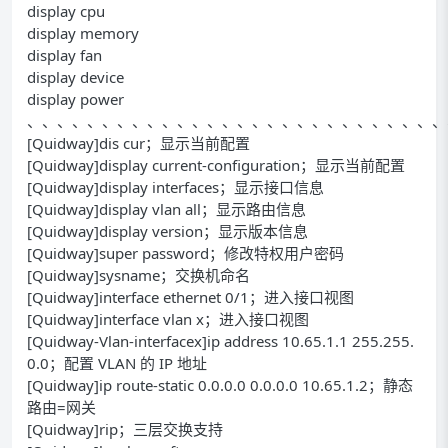
display cpu
display memory
display fan
display device
display power
、、、、、、、、、、、、、、、、、、、、、、、、、、、、
[Quidway]dis cur；显示当前配置
[Quidway]display current-configuration；显示当前配置
[Quidway]display interfaces；显示接口信息
[Quidway]display vlan all；显示路由信息
[Quidway]display version；显示版本信息
[Quidway]super password；修改特权用户密码
[Quidway]sysname；交换机命名
[Quidway]interface ethernet 0/1；进入接口视图
[Quidway]interface vlan x；进入接口视图
[Quidway-Vlan-interfacex]ip address 10.65.1.1 255.255.
0.0；配置 VLAN 的 IP 地址
[Quidway]ip route-static 0.0.0.0 0.0.0.0 10.65.1.2；静态
路由=网关
[Quidway]rip；三层交换支持