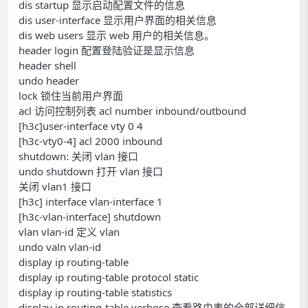
dis startup 显示启动配置文件的信息
dis user-interface 显示用户界面的相关信息
dis web users 显示 web 用户的相关信息。
header login 配置登陆验证是显示信息
header shell
undo header
lock 锁住当前用户界面
acl 访问控制列表 acl number inbound/outbound
[h3c]user-interface vty 0 4
[h3c-vty0-4] acl 2000 inbound
shutdown: 关闭 vlan 接口
undo shutdown 打开 vlan 接口
关闭 vlan1 接口
[h3c] interface vlan-interface 1
[h3c-vlan-interface] shutdown
vlan vlan-id 定义 vlan
undo valn vlan-id
display ip routing-table
display ip routing-table protocol static
display ip routing-table statistics
display ip routing-table verbose 查看路由表的全部详细信