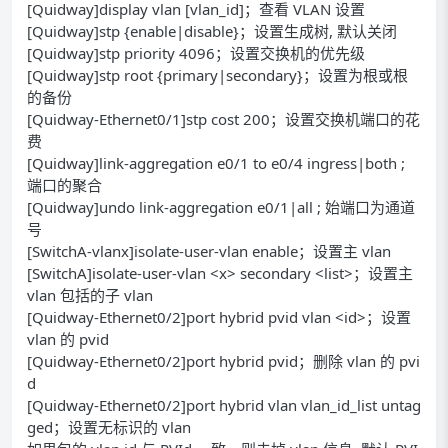
[Quidway]display vlan [vlan_id]；查看 VLAN 设置
[Quidway]stp {enable|disable}；设置生成树, 默认关闭
[Quidway]stp priority 4096；设置交换机的优先级
[Quidway]stp root {primary|secondary}；设置为根或根
的备份
[Quidway-Ethernet0/1]stp cost 200；设置交换机端口的花
费
[Quidway]link-aggregation e0/1 to e0/4 ingress|both ;
端口的聚合
[Quidway]undo link-aggregation e0/1|all ; 始端口为通道
号
[SwitchA-vlanx]isolate-user-vlan enable；设置主 vlan
[SwitchA]isolate-user-vlan <x> secondary <list>；设置主
vlan 包括的子 vlan
[Quidway-Ethernet0/2]port hybrid pvid vlan <id>；设置
vlan 的 pvid
[Quidway-Ethernet0/2]port hybrid pvid；删除 vlan 的 pvi
d
[Quidway-Ethernet0/2]port hybrid vlan vlan_id_list untag
ged；设置无标识的 vlan