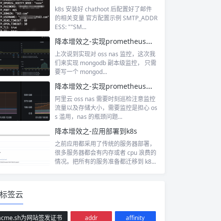
k8s 安装好 chathoot 后配置好了邮件
的相关变量 官方配置示例 SMTP_ADDR
ESS: ""SM...
降本增效之-实现prometheus对阿里云mongodb监控
上次说到实现对 oss nas 监控，这次我
们来实现 mongodb 副本级监控， 只需
要写一个 mongod...
降本增效之-实现prometheus对阿里云oss nas监控
阿里云 oss nas 需要时刻巡检注意监控
流量以及存储大小，需要监控是担心 os
s 滥用，nas 的瓶颈问题...
降本增效之-应用部署到k8s
之前应用都采用了传统的服务器部署，
很多服务器都会有内存或者 cpu 浪费的
情况。把所有的服务准备都迁移到 k8...
标签云
acme.sh为网站签发证书
addr
affinity