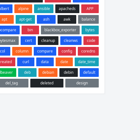
albert
alpine
ansible
apacheds
APP
apt
apt-get
ash
awk
balance
bcompare
bin
blackbox_exporter
bytes
bytesmax
cert
cleanup
cleanws
code
col
column
compare
config
coredns
created
curl
data
date
date_time
dbeaver
deb
debian
debin
default
del_tag
deleted
design