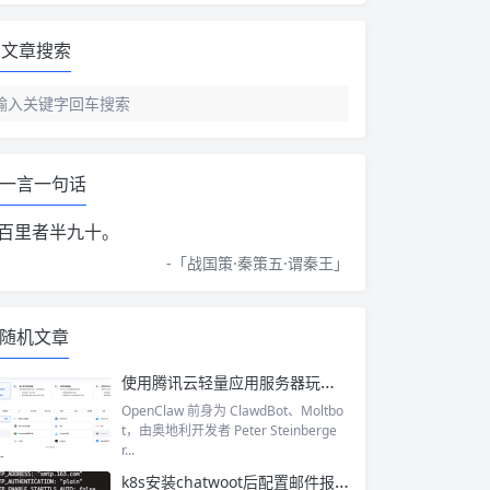
文章搜索
一言一句话
百里者半九十。
-「
战国策·秦策五·谓秦王
」
随机文章
使用腾讯云轻量应用服务器玩转OpenClaw接入企业微信、QQ、钉钉等IM,实现自己的私有小助手
OpenClaw 前身为 ClawdBot、Moltbo
t，由奥地利开发者 Peter Steinberge
r...
k8s安装chatwoot后配置邮件报超时问题