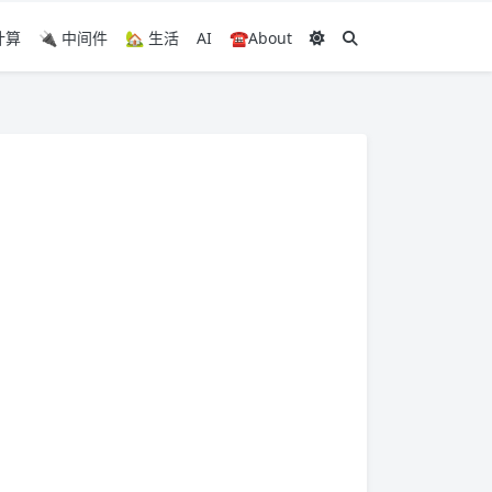
计算
🔌 中间件
🏡 生活
AI
☎️About