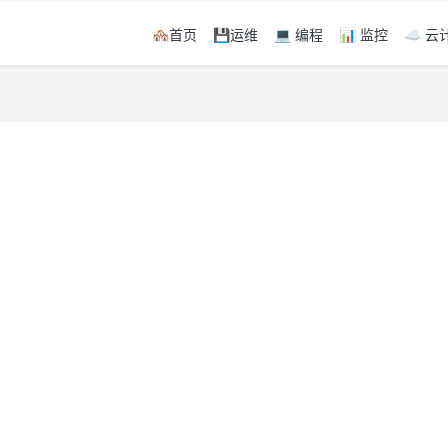
🏘首页
💾运维
💻 编程
📊 监控
☁️ 云